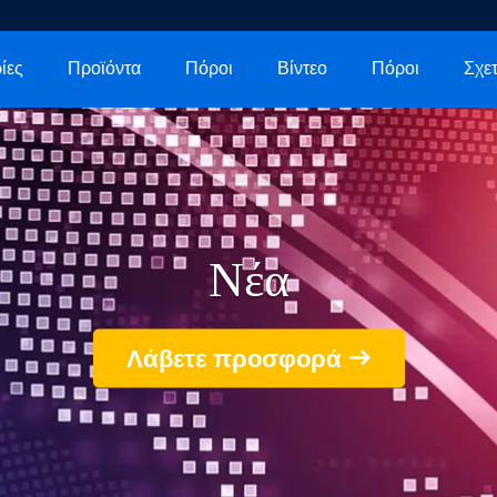
ίες
Προϊόντα
Πόροι
Βίντεο
Πόροι
Νέα
Λάβετε προσφορά