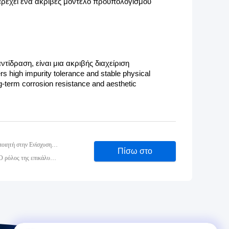
παρέχει ένα ακριβές μοντέλο προϋπολογισμού 
τίδραση, είναι μια ακριβής διαχείριση 
 high impurity tolerance and stable physical 
term corrosion resistance and aesthetic 
Προηγούμενος: Επιχειρηματικές Εξελίξεις: Ο Ρόλος του Τριვალεντικού Χρωμίου Πολύχρωμου Παθητικοποιητή στην Ενίσχυση της Αντοχής των Μετάλλων στην Οξείδωση
Πίσω στο
Έπειτα: Αντιμετώπιση της συμμόρφωσης με την αλλεργία στο νικέλιο στην τελική κατασκευή κοσμημάτων: Ο ρόλος της επικάλυψης από κράμα Sn-Co