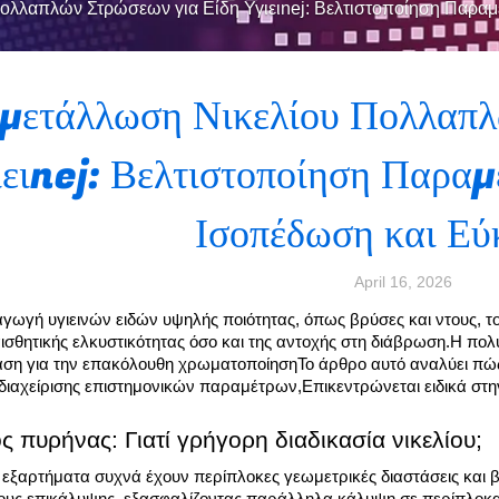
ολλαπλών Στρώσεων για Είδη Υγιειnej: Βελτιστοποίηση Παραμ
μετάλλωση Νικελίου Πολλαπλ
ιειnej: Βελτιστοποίηση Παραμ
Ισοπέδωση και Εύ
April 16, 2026
γωγή υγιεινών ειδών υψηλής ποιότητας, όπως βρύσες και ντους, 
αισθητικής ελκυστικότητας όσο και της αντοχής στη διάβρωση.Η πολ
άση για την επακόλουθη χρωματοποίησηΤο άρθρο αυτό αναλύει πώ
διαχείρισης επιστημονικών παραμέτρων,Επικεντρώνεται ειδικά στη
ς πυρήνας: Γιατί γρήγορη διαδικασία νικελίου;
ά εξαρτήματα συχνά έχουν περίπλοκες γεωμετρικές διαστάσεις και β