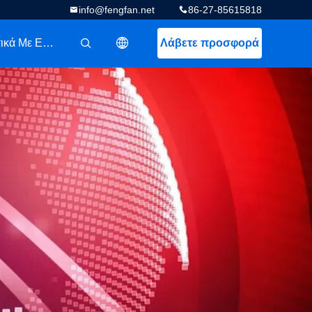
info@fengfan.net
86-27-85615818
Σχετικά Με Εμάς
Λάβετε προσφορά
描述