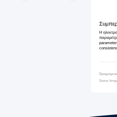
Συμπε
Η ηλεκτροπ
παραμέτρων
parameter
consisten