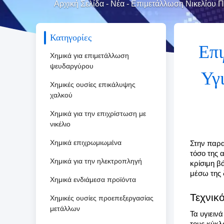
Αρχική Σελίδα
-
Νέα
-
Επιμετάλλωση Νικελίου Π
Κατηγορίες
Επι
Χημικά για επιμετάλλωση
ψευδαργύρου
Υγ
Χημικές ουσίες επικάλυψης
χαλκού
Χημικά για την επιχρίστωση με
νικέλιο
Χημικά επιχρωμιωμένα
Στην παρα
τόσο της 
Χημικά για την ηλεκτροπληγή
κρίσιμη β
μέσω της 
Χημικά ενδιάμεσα προϊόντα
Τεχνικό
Χημικές ουσίες προεπεξεργασίας
μετάλλων
Τα υγιειν