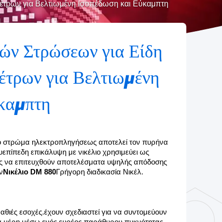
έτρων για Βελτιωμένη Ισοπέδωση και Εύκαμπτη
ών Στρώσεων για Είδη
έτρων για Βελτιωμένη
καμπτη
το στρώμα ηλεκτροπληγήσεως αποτελεί τον πυρήνα 
υεπίπεδη επικάλυψη με νικέλιο χρησιμεύει ως 
ς να επιτευχθούν αποτελέσματα υψηλής απόδοσης 
ν
Νικέλιο DM 880
Γρήγορη διαδικασία Νικέλ.
αθιές εσοχές.έχουν σχεδιαστεί για να συντομεύουν 