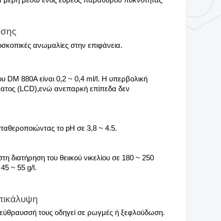
 μέρη μέσω ενός ευρέος παράθυρου πυκνότητας 
ωσης
οσκοπικές ανωμαλίες στην επιφάνεια.
υ DM 880A είναι 0,2 ~ 0,4 ml/l. Η υπερβολική 
ματος (LCD),ενώ ανεπαρκή επίπεδα δεν 
ταθεροποιώντας το pH σε 3,8 ~ 4.5.
η διατήρηση του θειικού νικελίου σε 180 ~ 250 
45 ~ 55 g/l.
πικάλυψη
ή εύθραυσσή τους οδηγεί σε ρωγμές ή ξεφλούδωση.