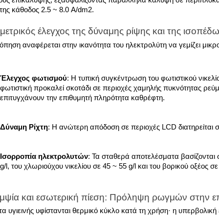
ους επικάλυψης, εξασφαλίζοντας παράλληλα κάλυψη σε περίπλοκα
της κάθοδος 2.5 ~ 8.0 A/dm2.
μετρικός έλεγχος της δύναμης ρίψης και της ισοπέδ
όπηση αναφέρεται στην ικανότητα του ηλεκτρολύτη να γεμίζει μικρ
Έλεγχος φωτισμού
: Η τυπική συγκέντρωση του φωτιστικού νικελίο
φωτιστική προκαλεί σκοτάδι σε περιοχές χαμηλής πυκνότητας ρεύ
επιτυγχάνουν την επιθυμητή πληρότητα καθρέφτη.
Δύναμη Ρίχτη
: Η ανώτερη απόδοση σε περιοχές LCD διατηρείται σ
Ισορροπία ηλεκτρολυτών
: Τα σταθερά αποτελέσματα βασίζονται στ
g/l, του χλωριούχου νικελίου σε 45 ~ 55 g/l και του βορικού οξέος σε 
μψία και εσωτερική πίεση: Πρόληψη ρωγμών στην ε
τα υγιεινής υφίστανται θερμικό κύκλο κατά τη χρήση· η υπερβολικ