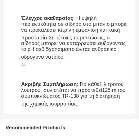
Πρώτες ύλες γαλβανισμού
Έλεγχος ακαθαρσίας
: Η υψηλή
περιεκτικότητα σε σίδηρο στο μπάνιο μπορεί
να προκαλέσει κίτρινη εμφάνιση και κακή
Φθοριοχημικά
προστασία
.
Σε τέτοιες περιπτώσεις, ο
σίδηρος μπορεί να καταρρεύσει αυξάνοντας
το pH σε
3.5
χρησιμοποιώντας ανθρακικό
Επιφανειοδραστικός
υδρογόνο νατρίου
.
Χημικές ουσίες για την ανωδίαση του αλουμινίου
Ακριβής Συμπλήρωση
: Για κάθε
1 λίτρο
του
λουτρού, συνιστάται να προστεθεί
125 ml
του
Εξοπλισμός ηλεκτροπληρωμής
συμπυκνώματος TR-138 για τη διατήρηση
της χημικής ισορροπίας
.
Χημικά για επικάλυψη
Recommended Products
Χημικές ουσίες ηλεκτρονικής επικάλυψης