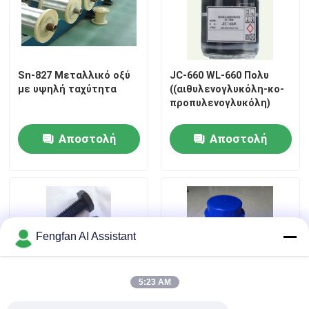
Sn-827 Μεταλλικό οξύ
JC-660 WL-660 Πολυ
με υψηλή ταχύτητα
((αιθυλενογλυκόλη-κο-
προπυλενογλυκόλη)
Αποστολή
Αποστολή
ερώτησης
ερώτησης
Fengfan AI Assistant
5:23 AM