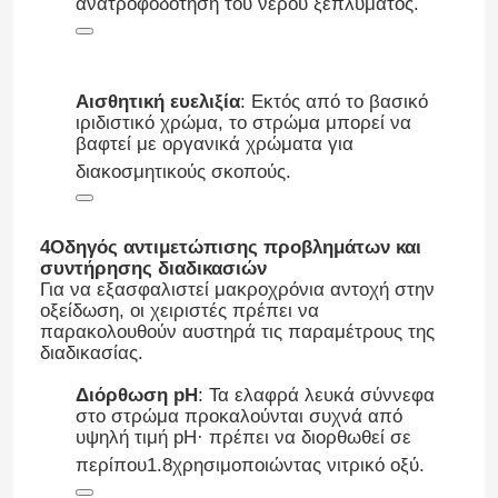
ανατροφοδότηση του νερού ξεπλύματος
.
Χημικές ουσίες επικάλυψης χαλκού
Αισθητική ευελιξία
: Εκτός από το βασικό
ιριδιστικό χρώμα, το στρώμα μπορεί να
Χημικά για την επιχρίστωση με νικέλιο
βαφτεί με οργανικά χρώματα για
διακοσμητικούς σκοπούς
.
Χημικά επιχρωμιωμένα
4Οδηγός αντιμετώπισης προβλημάτων και
συντήρησης διαδικασιών
Χημικά για την ηλεκτροπληγή
Για να εξασφαλιστεί μακροχρόνια αντοχή στην
οξείδωση, οι χειριστές πρέπει να
παρακολουθούν αυστηρά τις παραμέτρους της
Χημικά ενδιάμεσα προϊόντα
διαδικασίας.
Διόρθωση pH
: Τα ελαφρά λευκά σύννεφα
Χημικές ουσίες προεπεξεργασίας μετάλλων
στο στρώμα προκαλούνται συχνά από
υψηλή τιμή pH· πρέπει να διορθωθεί σε
περίπου
1.8
χρησιμοποιώντας νιτρικό οξύ
.
Χημικά μετά τη θεραπεία