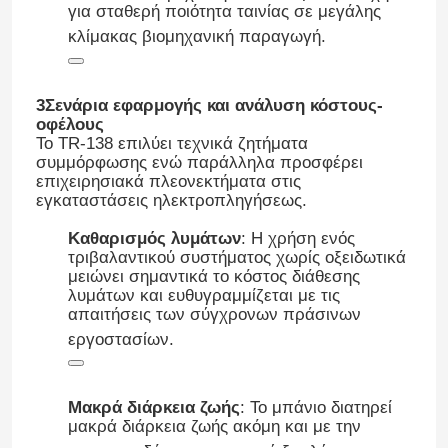
για σταθερή ποιότητα ταινίας σε μεγάλης
κλίμακας βιομηχανική παραγωγή
.
Σχετικά με εμάς
3Σενάρια εφαρμογής και ανάλυση κόστους-
Ξενάγηση στο Εργοστάσιο
οφέλους
Το TR-138 επιλύει τεχνικά ζητήματα
συμμόρφωσης ενώ παράλληλα προσφέρει
επιχειρησιακά πλεονεκτήματα στις
Ποιοτικός έλεγχος
εγκαταστάσεις ηλεκτροπληγήσεως.
Καθαρισμός λυμάτων
: Η χρήση ενός
Επικοινωνήστε μαζί μας
τριβαλαντικού συστήματος χωρίς οξειδωτικά
μειώνει σημαντικά το κόστος διάθεσης
λυμάτων και ευθυγραμμίζεται με τις
Ειδήσεις
απαιτήσεις των σύγχρονων πράσινων
εργοστασίων
.
Ζητήστε μια προσφορά
Μακρά διάρκεια ζωής
: Το μπάνιο διατηρεί
μακρά διάρκεια ζωής ακόμη και με την
Χημικά για επιμετάλλωση ψευδαργύρου