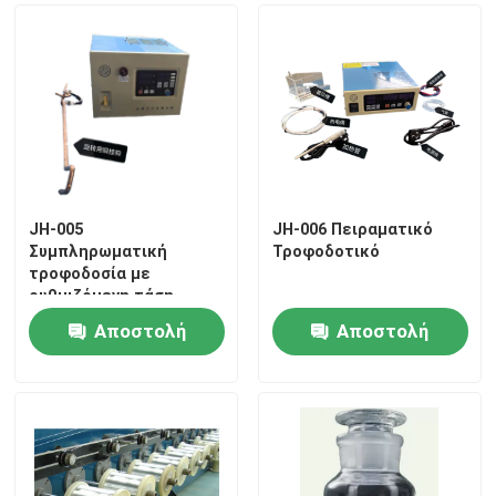
Λεπτοχημικά Προϊόντα
Χημικά επιμετάλλωσης κραμάτων
Χημικές ουσίες νέας ενέργειας
JH-005
JH-006 Πειραματικό
Συμπληρωματική
Τροφοδοτικό
τροφοδοσία με
ρυθμιζόμενη τάση
εξόδου και προστασία
Αποστολή
Αποστολή
από την ομίχλη αλατιού
ερώτησης
ερώτησης