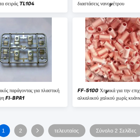
τα σειράς TL104
διαστάσεις νανομέτρου
ικός παράγοντας για πλαστική
FF-5100 Χημικά για την επι
ψη FI-BPA1
αλκαλικού χαλκού χωρίς κυάνι
ταχεία εναπόθεση και σταθερή
διαδικασία στην ηλεκτροπληγή
1
2
τελευταίος
Σύνολο 2 Σελίδες