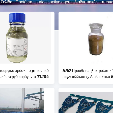
 Σελίδα
-
Προϊόντα
-
surface active agents διαδικτυακός κατασκ
τουργικό πρόσθετο μη ιοντικό
NNO Πρόσθετα ηλεκτρολυτικ
ιακό ενεργό παράγοντα TL104
επιμετάλλωσης, Διαβρεκτικό
Καφέ Σκόνη