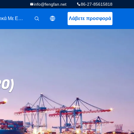
info@fengfan.net
86-27-85615818
Σχετικά Με Εμάς
Λάβετε προσφορά
描述
20)