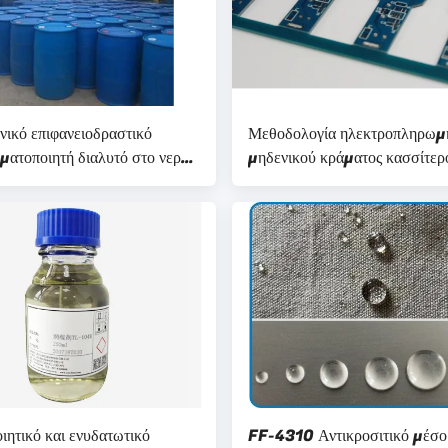
νικό επιφανειοδραστικό
Μεθοδολογία ηλεκτροπληρωμ
ματοποιητή διαλυτό στο νερό
μηδενικού κράματος κασσίτερ
4O)NH Άχρωμο κολλώδες
μολύβδου · FI-T210 · πρόσθ
ηλεκτροπληρωμής PCB
ιητικό και ενυδατωτικό
FF-4310 Αντικροσιτικό μέσο