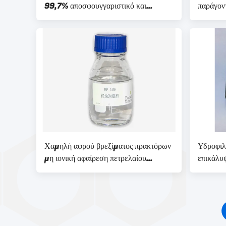
99,7% αποσφουγγαριστικό και
παράγον
ενυδατικό μέσο.
Χαμηλή αφρού βρεξίματος πρακτόρων
Υδροφιλ
μη ιονική αφαίρεση πετρελαίου
επικάλυ
μετατροπής σε μορφή γαλακτώματος
μέσων επιπολής (DP-106)