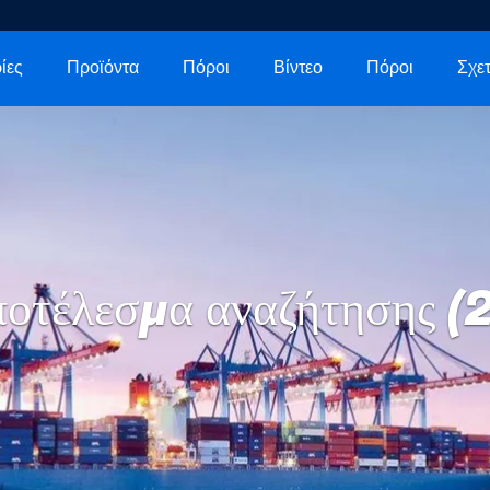
ίες
Προϊόντα
Πόροι
Βίντεο
Πόροι
οτέλεσμα αναζήτησης (