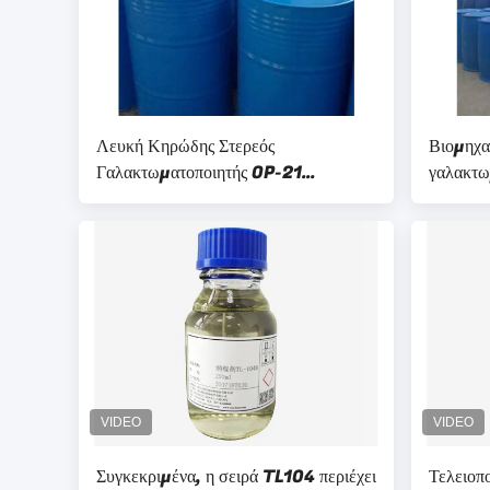
Λευκή Κηρώδης Στερεός
Βιομηχα
Γαλακτωματοποιητής OP-21
γαλακτω
Πρόσθετα Για Διαβρέκτη Ηλεκτρολύτη
RO(C2H
/ Πεδίο Πετρελαίου
υγρό
Συγκεκριμένα, η σειρά TL104 περιέχει
Τελειοπο