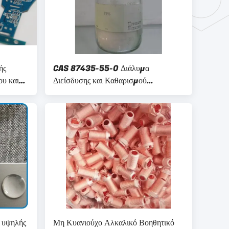
ής
CAS 87435-55-0 Διάλυμα
ου και
Διείσδυσης και Καθαρισμού
ετο
Επιφανειοδραστικού για Βαμβακερά
Υφαντά και Νήματα
 υψηλής
Μη Κυανιούχο Αλκαλικό Βοηθητικό