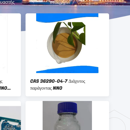
ευαστής
ής
CAS 36290-04-7 Διάχυτος
 NNO
παράγοντας NNO